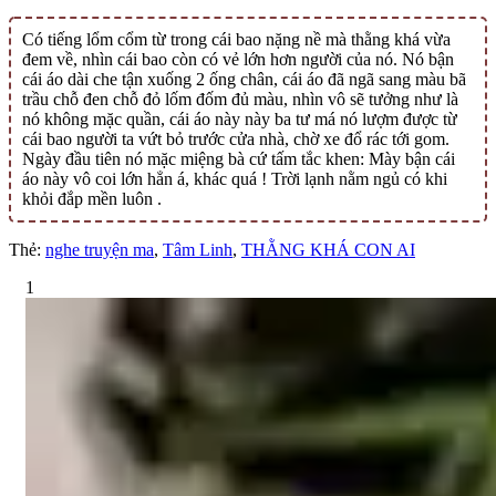
Có tiếng lổm cổm từ trong cái bao nặng nề mà thằng khá vừa
đem về, nhìn cái bao còn có vẻ lớn hơn người của nó. Nó bận
cái áo dài che tận xuống 2 ống chân, cái áo đã ngã sang màu bã
trầu chỗ đen chỗ đỏ lốm đốm đủ màu, nhìn vô sẽ tưởng như là
nó không mặc quần, cái áo này này ba tư má nó lượm được từ
cái bao người ta vứt bỏ trước cửa nhà, chờ xe đổ rác tới gom.
Ngày đầu tiên nó mặc miệng bà cứ tấm tắc khen: Mày bận cái
áo này vô coi lớn hẳn á, khác quá ! Trời lạnh nằm ngủ có khi
khỏi đắp mền luôn .
Thẻ:
nghe truyện ma
,
Tâm Linh
,
THẰNG KHÁ CON AI
1