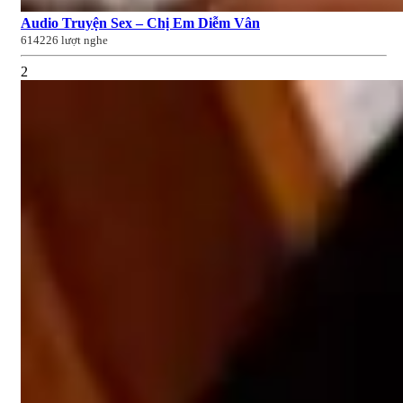
Audio Truyện Sex – Chị Em Diễm Vân
614226 lượt nghe
2