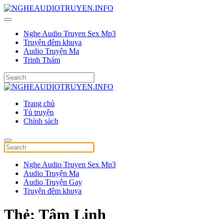
Nghe Audio Truyen Sex Mp3
Truyện đêm khuya
Audio Truyện Ma
Trinh Thám
Trang chủ
Tủ truyện
Chính sách
Nghe Audio Truyen Sex Mp3
Audio Truyện Ma
Audio Truyện Gay
Truyện đêm khuya
Thẻ:
Tâm Linh