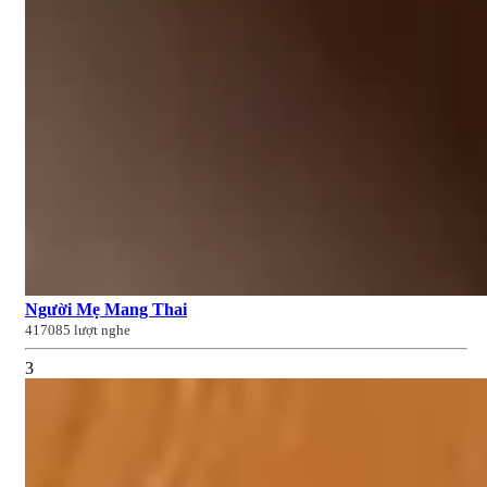
Người Mẹ Mang Thai
417085 lượt nghe
3