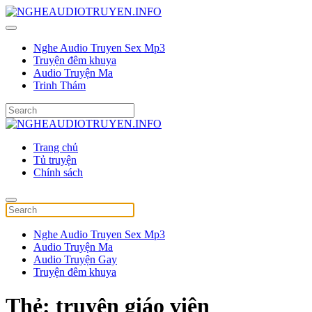
Nghe Audio Truyen Sex Mp3
Truyện đêm khuya
Audio Truyện Ma
Trinh Thám
Trang chủ
Tủ truyện
Chính sách
Nghe Audio Truyen Sex Mp3
Audio Truyện Ma
Audio Truyện Gay
Truyện đêm khuya
Thẻ:
truyện giáo viên