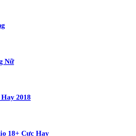
ng
g Nữ
 Hay 2018
io 18+ Cực Hay