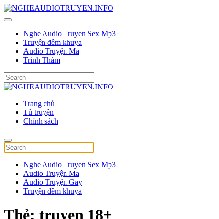
Nghe Audio Truyen Sex Mp3
Truyện đêm khuya
Audio Truyện Ma
Trinh Thám
Trang chủ
Tủ truyện
Chính sách
Nghe Audio Truyen Sex Mp3
Audio Truyện Ma
Audio Truyện Gay
Truyện đêm khuya
Thẻ:
truyen 18+