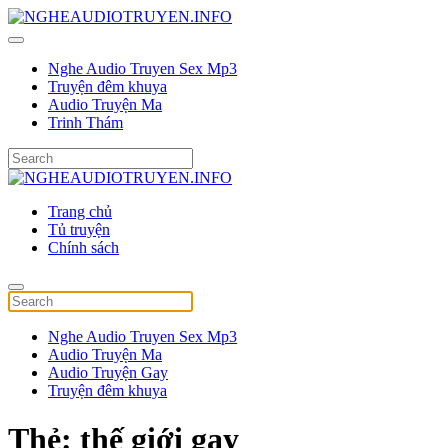
Nghe Audio Truyen Sex Mp3
Truyện đêm khuya
Audio Truyện Ma
Trinh Thám
Trang chủ
Tủ truyện
Chính sách
Nghe Audio Truyen Sex Mp3
Audio Truyện Ma
Audio Truyện Gay
Truyện đêm khuya
Thẻ:
thế giới gay