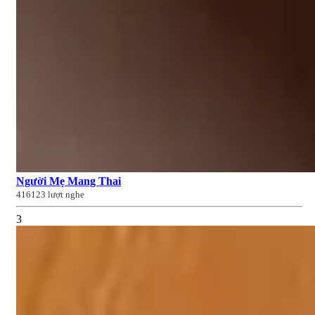
Người Mẹ Mang Thai
416123 lượt nghe
3