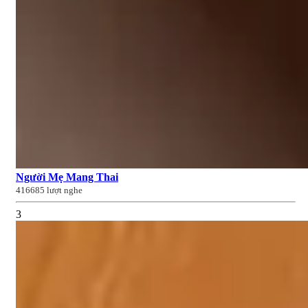
Người Mẹ Mang Thai
416685 lượt nghe
3