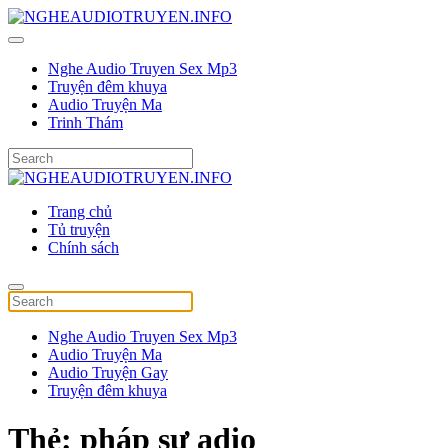
Nghe Audio Truyen Sex Mp3
Truyện đêm khuya
Audio Truyện Ma
Trinh Thám
Trang chủ
Tủ truyện
Chính sách
Nghe Audio Truyen Sex Mp3
Audio Truyện Ma
Audio Truyện Gay
Truyện đêm khuya
Thẻ:
pháp sư adio