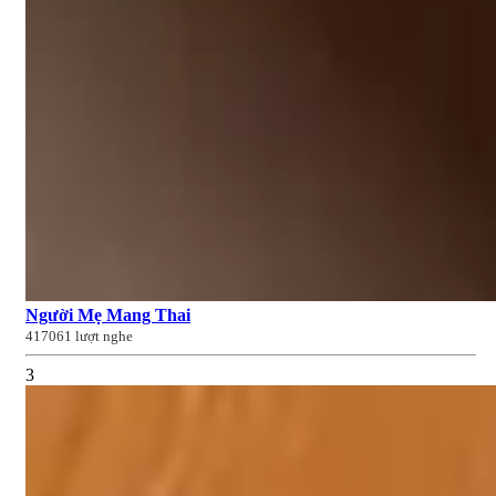
Người Mẹ Mang Thai
417061 lượt nghe
3