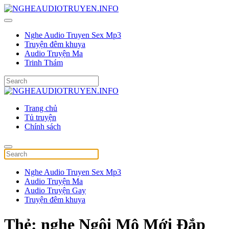
Nghe Audio Truyen Sex Mp3
Truyện đêm khuya
Audio Truyện Ma
Trinh Thám
Trang chủ
Tủ truyện
Chính sách
Nghe Audio Truyen Sex Mp3
Audio Truyện Ma
Audio Truyện Gay
Truyện đêm khuya
Thẻ:
nghe Ngôi Mộ Mới Đắp