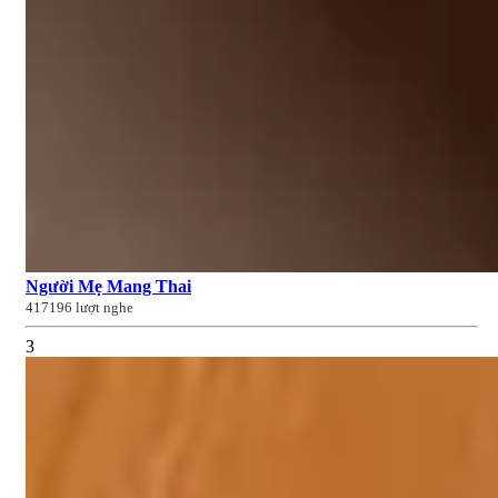
Người Mẹ Mang Thai
417196 lượt nghe
3