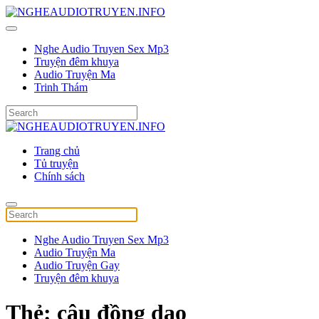
Nghe Audio Truyen Sex Mp3
Truyện đêm khuya
Audio Truyện Ma
Trinh Thám
Trang chủ
Tủ truyện
Chính sách
Nghe Audio Truyen Sex Mp3
Audio Truyện Ma
Audio Truyện Gay
Truyện đêm khuya
Thẻ:
câu đồng dao