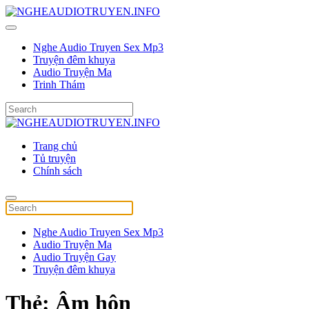
Nghe Audio Truyen Sex Mp3
Truyện đêm khuya
Audio Truyện Ma
Trinh Thám
Trang chủ
Tủ truyện
Chính sách
Nghe Audio Truyen Sex Mp3
Audio Truyện Ma
Audio Truyện Gay
Truyện đêm khuya
Thẻ:
Âm hôn