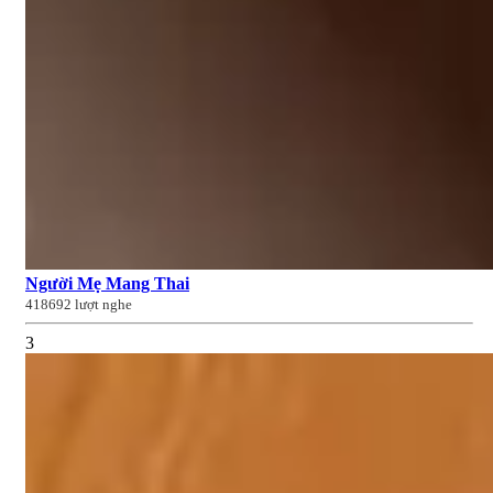
Người Mẹ Mang Thai
418692 lượt nghe
3