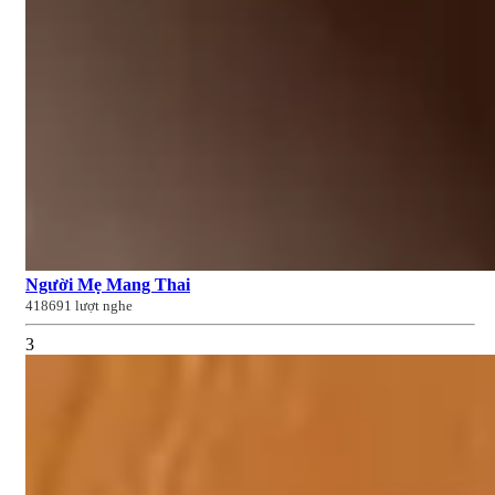
Người Mẹ Mang Thai
418691 lượt nghe
3