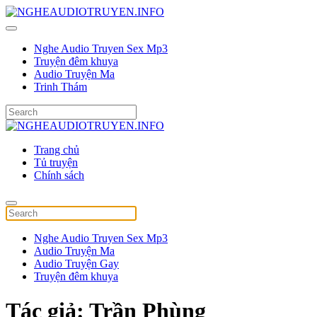
Nghe Audio Truyen Sex Mp3
Truyện đêm khuya
Audio Truyện Ma
Trinh Thám
Trang chủ
Tủ truyện
Chính sách
Nghe Audio Truyen Sex Mp3
Audio Truyện Ma
Audio Truyện Gay
Truyện đêm khuya
Tác giả:
Trần Phùng