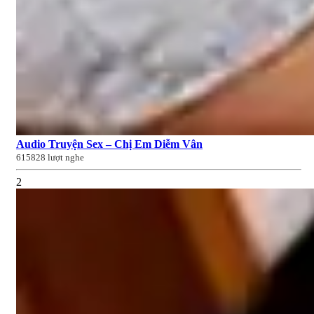
Audio Truyện Sex – Chị Em Diễm Vân
615828 lượt nghe
2