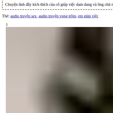
Chuyện tình đầy kích thích của cô giúp việc dam dang và ông chủ 
Thẻ:
audio truyện sex
,
audio truyện vụng trộm
,
em giúp việc
1